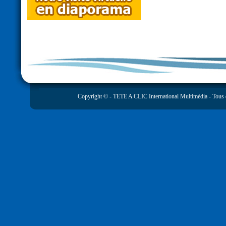
Copyright © -
TETE A CLIC International Multimédia
- Tous 