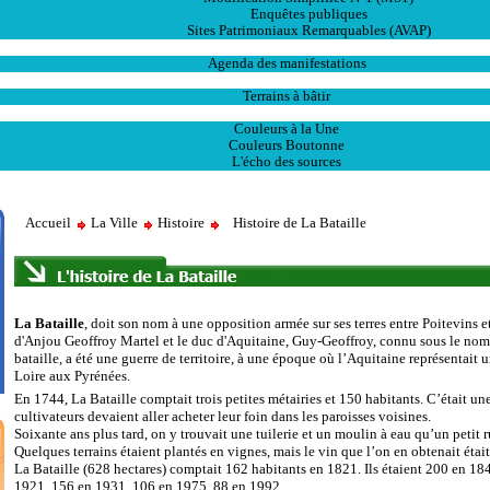
Enquêtes publiques
Sites Patrimoniaux Remarquables (AVAP)
L' Animation
Agenda des manifestations
Les Ventes
Terrains à bâtir
Publications
Couleurs à la Une
Couleurs Boutonne
L'écho des sources
Accueil
La Ville
Histoire
Histoire de La Bataille
La Bataille
, doit son nom à une opposition armée sur ses terres entre Poitevins 
d'Anjou Geoffroy Martel et le duc d'Aquitaine, Guy-Geoffroy, connu sous le nom
bataille, a été une guerre de territoire, à une époque où l’Aquitaine représentait
Loire aux Pyrénées.
En 1744, La Bataille comptait trois petites métairies et 150 habitants. C’était une 
cultivateurs devaient aller acheter leur foin dans les paroisses voisines.
Soixante ans plus tard, on y trouvait une tuilerie et un moulin à eau qu’un petit r
Quelques terrains étaient plantés en vignes, mais le vin que l’on en obtenait étai
La Bataille (628 hectares) comptait 162 habitants en 1821. Ils étaient 200 en 1
1921, 156 en 1931, 106 en 1975, 88 en 1992.