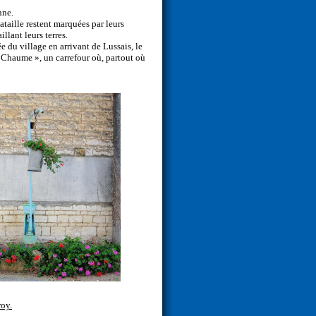
nne.
ataille restent marquées par leurs
llant leurs terres.
ée du village en arrivant de Lussais, le
a Chaume », un carrefour où, partout où
roy
.