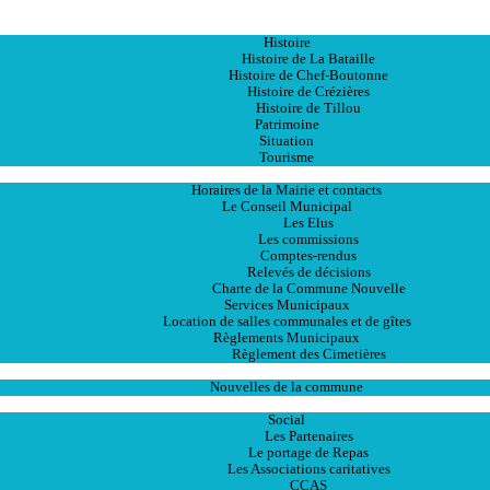
Accueil
La Ville
Histoire
Histoire de La Bataille
Histoire de Chef-Boutonne
Histoire de Crézières
Histoire de Tillou
Patrimoine
Situation
Tourisme
La Mairie
Horaires de la Mairie et contacts
Le Conseil Municipal
Les Elus
Les commissions
Comptes-rendus
Relevés de décisions
Charte de la Commune Nouvelle
Services Municipaux
Location de salles communales et de gîtes
Règlements Municipaux
Règlement des Cimetières
Les Actualités
Nouvelles de la commune
Les Services
Social
Les Partenaires
Le portage de Repas
Les Associations caritatives
CCAS