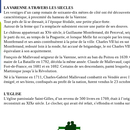
LA VARENNE A TRAVERS LES SIECLES
Les vestiges d’un camp romain de soixante-dix mètres de côté ont été découverts 
caractéristique, à proximité du hameau de la Varenne.
Tout près de là se dressait, à l’époque féodale, une petite place-forte.
Autour de la ferme qui l’a remplacée subsistent encore une partie de ses douves.
Le château appartenait au XVe siècle, à Guillaume Montferrand, dit Perceval, seig
le parti du roi, au temps de la Praguerie, et lorsque Melle fut occupée par les tr
Montferrand et ses amis contribuèrent à la prise de la ville. Charles VII lui en sut 
Montferrand, redouté loin à la ronde, fut accusé de brigandage, le roi Charles VII
équivalant à son acquittement.
François de Mallevaud seigneur de la Varenne, servit au ban du Poitou en 163
maire de La Bataille en 1792, décéda la même année. Claude de Mallevaud, capita
Fort-de-France, en 1681 et en 1692. Certains de ses descendants, parmi lesquels pl
Martinique jusqu’à la Révolution.
Né à la Varenne en 1711, Charles-Gabriel Mallevaud combattit en Vendée avec l’
émigré, et ses biens, confisqués au profit de la nation, furent vendus le 23 octob
L’EGLISE
L’église paroissiale Saint-Gilles, d’un revenu de 500 livres en 1769, était à l’ori
reconstruit au XIXe siècle. Le clocher, qui avait été refait, s’effondra et tomba sur