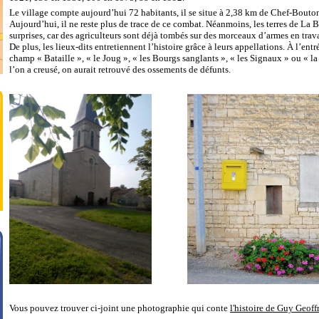
Le village compte aujourd’hui 72 habitants, il se situe à 2,38 km de Chef-Bouto
Aujourd’hui, il ne reste plus de trace de ce combat. Néanmoins, les terres de La B
surprises, car des agriculteurs sont déjà tombés sur des morceaux d’armes en travai
De plus, les lieux-dits entretiennent l’histoire grâce à leurs appellations. À l’entr
champ « Bataille », « le Joug », « les Bourgs sanglants », « les Signaux » ou « l
l’on a creusé, on aurait retrouvé des ossements de défunts.
Vous pouvez trouver ci-joint une photographie qui conte
l'histoire de Guy Geoff