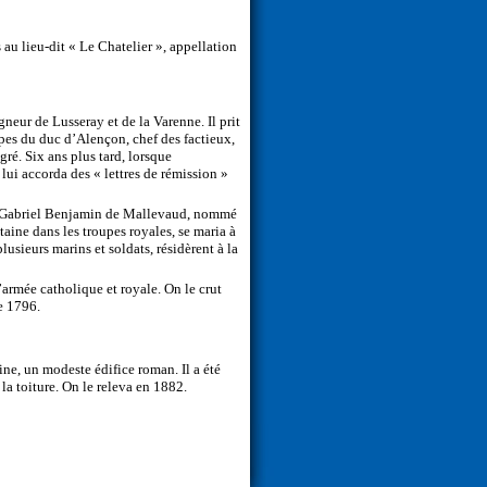
au lieu-dit « Le Chatelier », appellation
neur de Lusseray et de la Varenne. Il prit
oupes du duc d’Alençon, chef des factieux,
gré. Six ans plus tard, lorsque
 lui accorda des « lettres de rémission »
9. Gabriel Benjamin de Mallevaud, nommé
ine dans les troupes royales, se maria à
usieurs marins et soldats, résidèrent à la
armée catholique et royale. On le crut
re 1796.
gine, un modeste édifice roman. Il a été
 la toiture. On le releva en 1882.