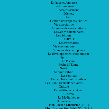
Enfance et Jeunesse
Environnement
Assainissement
Déchets
Eau
Gestion des Espaces Publics
Vie associative
Annuaire des associations
Les aides communales
Les Séniors
EHPAD
Les Partenaires
Vie économique
Annuaire des entreprises
Le développement économique
Sport
La Piscine
Pêche à l'Etang
Santé
Service Public
Les services
Démarches administratives
Les Etablissements scolaires
Culture
Exposition au château
Cinéma
La Médiathèque
Urbanisme
Plan Local d'Urbanisme (PLU)
Modification Simplifiée N°1 (MS1)