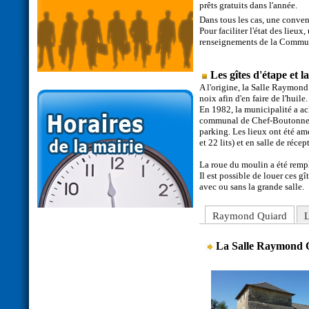
prêts gratuits dans l'année.
Dans tous les cas, une conven
Pour faciliter l'état des lieu
renseignements de la Communa
Les gîtes d'étape et
A l'origine, la Salle Raymond
noix afin d'en faire de l'huile.
En 1982, la municipalité a ac
communal de Chef-Boutonne. L
parking. Les lieux ont été am
et 22 lits) et en salle de réce
La roue du moulin a été rempl
Il est possible de louer ces gî
avec ou sans la grande salle.
Raymond Quiard
L
La Salle Raymond 