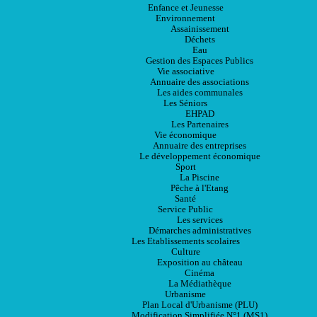
Enfance et Jeunesse
Environnement
Assainissement
Déchets
Eau
Gestion des Espaces Publics
Vie associative
Annuaire des associations
Les aides communales
Les Séniors
EHPAD
Les Partenaires
Vie économique
Annuaire des entreprises
Le développement économique
Sport
La Piscine
Pêche à l'Etang
Santé
Service Public
Les services
Démarches administratives
Les Etablissements scolaires
Culture
Exposition au château
Cinéma
La Médiathèque
Urbanisme
Plan Local d'Urbanisme (PLU)
Modification Simplifiée N°1 (MS1)