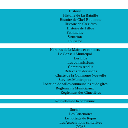
Accueil
La Ville
Histoire
Histoire de La Bataille
Histoire de Chef-Boutonne
Histoire de Crézières
Histoire de Tillou
Patrimoine
Situation
Tourisme
La Mairie
Horaires de la Mairie et contacts
Le Conseil Municipal
Les Elus
Les commissions
Comptes-rendus
Relevés de décisions
Charte de la Commune Nouvelle
Services Municipaux
Location de salles communales et de gîtes
Règlements Municipaux
Règlement des Cimetières
Les Actualités
Nouvelles de la commune
Les Services
Social
Les Partenaires
Le portage de Repas
Les Associations caritatives
CCAS