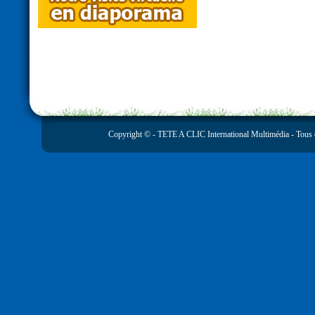
Copyright © -
TETE A CLIC International Multimédia
- Tous 