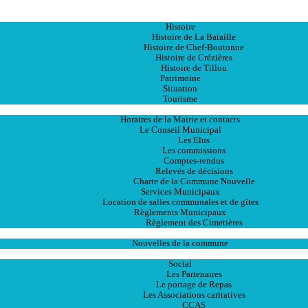
Accueil
La Ville
Histoire
Histoire de La Bataille
Histoire de Chef-Boutonne
Histoire de Crézières
Histoire de Tillou
Patrimoine
Situation
Tourisme
La Mairie
Horaires de la Mairie et contacts
Le Conseil Municipal
Les Elus
Les commissions
Comptes-rendus
Relevés de décisions
Charte de la Commune Nouvelle
Services Municipaux
Location de salles communales et de gîtes
Règlements Municipaux
Règlement des Cimetières
Les Actualités
Nouvelles de la commune
Les Services
Social
Les Partenaires
Le portage de Repas
Les Associations caritatives
CCAS