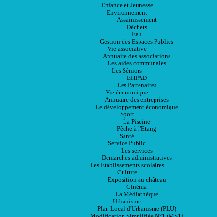
Enfance et Jeunesse
Environnement
Assainissement
Déchets
Eau
Gestion des Espaces Publics
Vie associative
Annuaire des associations
Les aides communales
Les Séniors
EHPAD
Les Partenaires
Vie économique
Annuaire des entreprises
Le développement économique
Sport
La Piscine
Pêche à l'Etang
Santé
Service Public
Les services
Démarches administratives
Les Etablissements scolaires
Culture
Exposition au château
Cinéma
La Médiathèque
Urbanisme
Plan Local d'Urbanisme (PLU)
Modification Simplifiée N°1 (MS1)