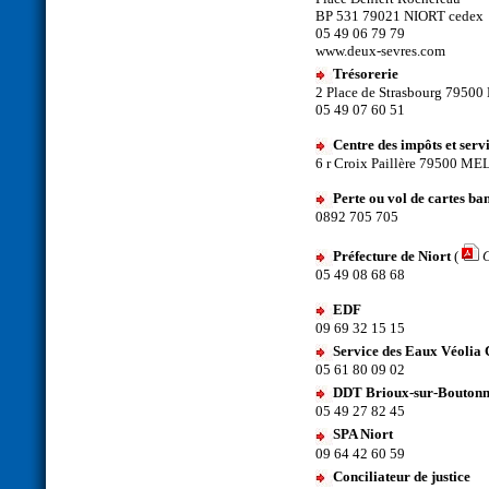
BP 531 79021 NIORT cedex
05 49 06 79 79
www.deux-sevres.com
Trésorerie
2 Place de Strasbourg 7950
05 49 07 60 51
Centre des impôts et serv
6 r Croix
Perte ou vol de cartes ba
0892 705 705
Préfecture de Niort
(
C
05 49 08 68 68
EDF
09 69 32 15 15
Service des Eaux Véolia
05 61 80 09 02
DDT Brioux-sur-Bouton
05 49 27 82 45
SPA Niort
09 64 42 60 59
Conciliateur de justice