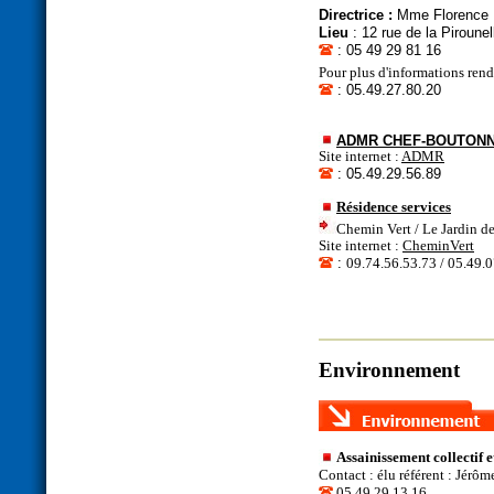
Directrice :
Mme Florenc
Lieu
: 12 rue de la Pirounel
: 05 49 29 81 16
Pour plus d'informations ren
: 05.49.27.80.20
ADMR CHEF-BOUTONN
Site internet :
ADMR
: 05.49.29.56.89
Résidence services
Chemin Vert / Le Jardin d
Site internet :
CheminVert
:
09.74.56.53.73 / 05.49.
Environnement
Assainissement collectif 
Contact : élu référent : Jér
05 49 29 13 16