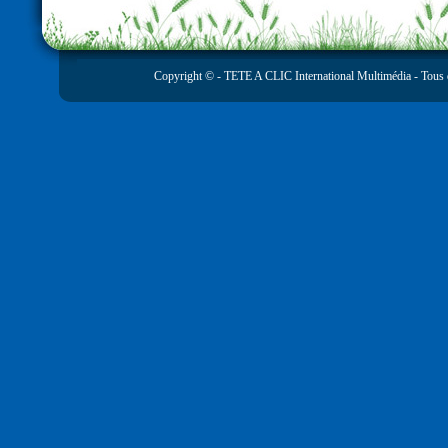
Copyright © -
TETE A CLIC International Multimédia
- Tous 