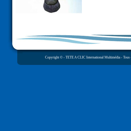
Copyright © -
TETE A CLIC International Multimédia
- Tous 