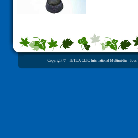
Copyright © -
TETE A CLIC International Multimédia
- Tous 