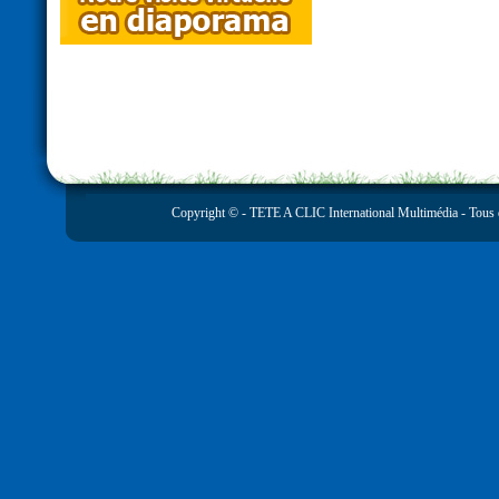
Copyright © -
TETE A CLIC International Multimédia
- Tous 