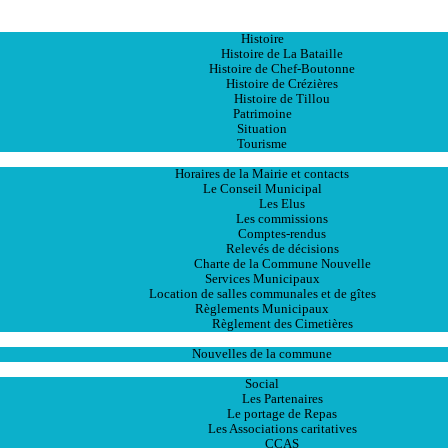
Accueil
La Ville
Histoire
Histoire de La Bataille
Histoire de Chef-Boutonne
Histoire de Crézières
Histoire de Tillou
Patrimoine
Situation
Tourisme
La Mairie
Horaires de la Mairie et contacts
Le Conseil Municipal
Les Elus
Les commissions
Comptes-rendus
Relevés de décisions
Charte de la Commune Nouvelle
Services Municipaux
Location de salles communales et de gîtes
Règlements Municipaux
Règlement des Cimetières
Les Actualités
Nouvelles de la commune
Les Services
Social
Les Partenaires
Le portage de Repas
Les Associations caritatives
CCAS