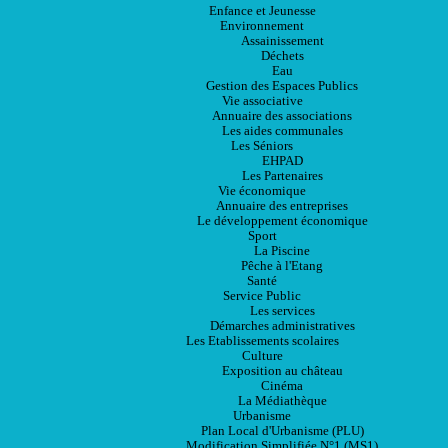
Enfance et Jeunesse
Environnement
Assainissement
Déchets
Eau
Gestion des Espaces Publics
Vie associative
Annuaire des associations
Les aides communales
Les Séniors
EHPAD
Les Partenaires
Vie économique
Annuaire des entreprises
Le développement économique
Sport
La Piscine
Pêche à l'Etang
Santé
Service Public
Les services
Démarches administratives
Les Etablissements scolaires
Culture
Exposition au château
Cinéma
La Médiathèque
Urbanisme
Plan Local d'Urbanisme (PLU)
Modification Simplifiée N°1 (MS1)