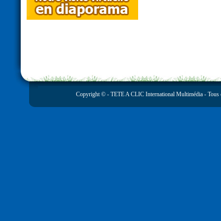
Copyright © -
TETE A CLIC International Multimédia
- Tous 