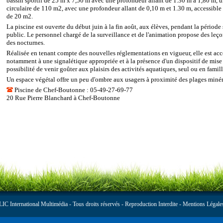
bassin sportif de 25 m x 7,50 m avec une profondeur allant de 1.30 m à 1,80 m, u
circulaire de 110 m2, avec une profondeur allant de 0,10 m et 1.30 m, accessible 
de 20 m2.
La piscine est ouverte du début juin à la fin août, aux élèves, pendant la période s
public. Le personnel chargé de la surveillance et de l'animation propose des leçon
des nocturnes.
Réalisée en tenant compte des nouvelles réglementations en vigueur, elle est ac
notamment à une signalétique appropriée et à la présence d'un dispositif de mise à 
possibilité de venir goûter aux plaisirs des activités aquatiques, seul ou en famill
Un espace végétal offre un peu d'ombre aux usagers à proximité des plages minér
Piscine de Chef-Boutonne : 05-49-27-69-77
20 Rue Pierre Blanchard à Chef-Boutonne
C International Multimédia
- Tous droits réservés - Reproduction Interdite -
Mentions Légale