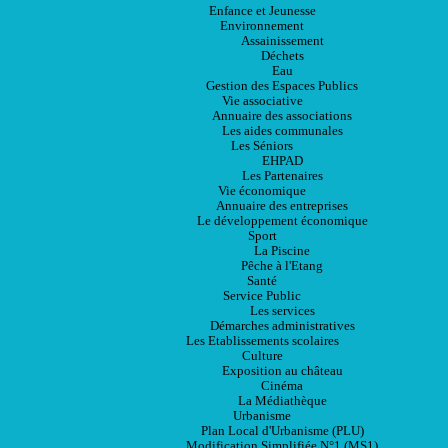
Enfance et Jeunesse
Environnement
Assainissement
Déchets
Eau
Gestion des Espaces Publics
Vie associative
Annuaire des associations
Les aides communales
Les Séniors
EHPAD
Les Partenaires
Vie économique
Annuaire des entreprises
Le développement économique
Sport
La Piscine
Pêche à l'Etang
Santé
Service Public
Les services
Démarches administratives
Les Etablissements scolaires
Culture
Exposition au château
Cinéma
La Médiathèque
Urbanisme
Plan Local d'Urbanisme (PLU)
Modification Simplifiée N°1 (MS1)