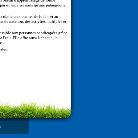
n bassin d'apprentissage de forme
par un escalier ainsi qu'une pataugeoire
colaire, aux centres de loisirs et au
s de natation, des activités multiples et
cessible aux personnes handicapées grâce
l'eau. Elle offre ainsi à chacun, la
e.
ales.
s