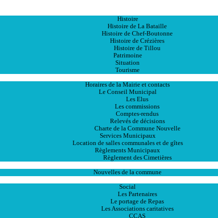
Accueil
La Ville
Histoire
Histoire de La Bataille
Histoire de Chef-Boutonne
Histoire de Crézières
Histoire de Tillou
Patrimoine
Situation
Tourisme
La Mairie
Horaires de la Mairie et contacts
Le Conseil Municipal
Les Elus
Les commissions
Comptes-rendus
Relevés de décisions
Charte de la Commune Nouvelle
Services Municipaux
Location de salles communales et de gîtes
Règlements Municipaux
Règlement des Cimetières
Les Actualités
Nouvelles de la commune
Les Services
Social
Les Partenaires
Le portage de Repas
Les Associations caritatives
CCAS