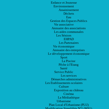
Enfance et Jeunesse
Environnement
Assainissement
Déchets
Eau
Gestion des Espaces Publics
Vie associative
Annuaire des associations
Les aides communales
Les Séniors
EHPAD
Les Partenaires
Vie économique
Annuaire des entreprises
Le développement économique
Sport
La Piscine
Pêche à l'Etang
Santé
Service Public
Les services
Démarches administratives
Les Etablissements scolaires
Culture
Exposition au château
Cinéma
La Médiathèque
Urbanisme
Plan Local d'Urbanisme (PLU)
Modification Simplifiée N°1 (MS1)