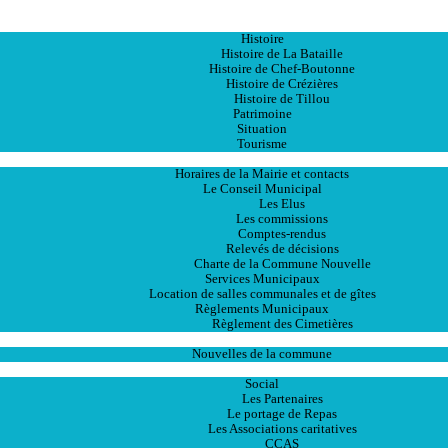
Accueil
La Ville
Histoire
Histoire de La Bataille
Histoire de Chef-Boutonne
Histoire de Crézières
Histoire de Tillou
Patrimoine
Situation
Tourisme
La Mairie
Horaires de la Mairie et contacts
Le Conseil Municipal
Les Elus
Les commissions
Comptes-rendus
Relevés de décisions
Charte de la Commune Nouvelle
Services Municipaux
Location de salles communales et de gîtes
Règlements Municipaux
Règlement des Cimetières
Les Actualités
Nouvelles de la commune
Les Services
Social
Les Partenaires
Le portage de Repas
Les Associations caritatives
CCAS