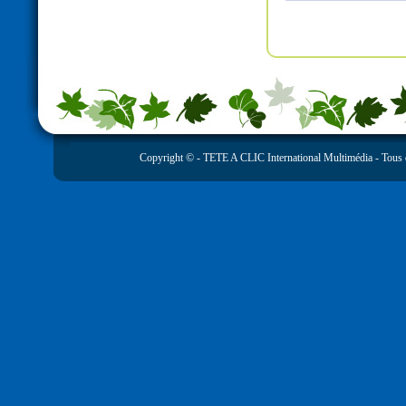
Copyright © -
TETE A CLIC International Multimédia
- Tous 