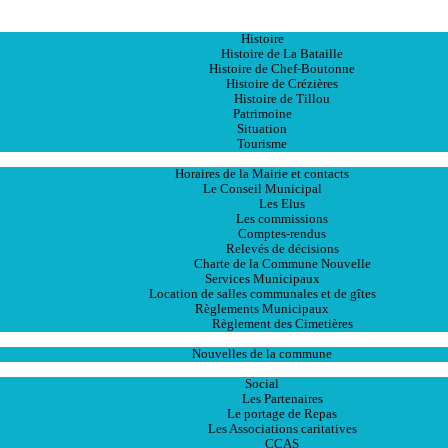
Accueil
La Ville
Histoire
Histoire de La Bataille
Histoire de Chef-Boutonne
Histoire de Crézières
Histoire de Tillou
Patrimoine
Situation
Tourisme
La Mairie
Horaires de la Mairie et contacts
Le Conseil Municipal
Les Elus
Les commissions
Comptes-rendus
Relevés de décisions
Charte de la Commune Nouvelle
Services Municipaux
Location de salles communales et de gîtes
Règlements Municipaux
Règlement des Cimetières
Les Actualités
Nouvelles de la commune
Les Services
Social
Les Partenaires
Le portage de Repas
Les Associations caritatives
CCAS