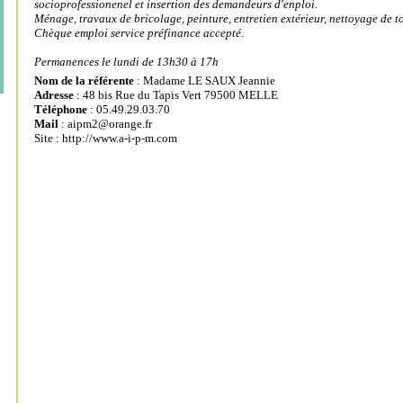
socioprofessionenel et insertion des demandeurs d'enploi.
Ménage, travaux de bricolage, peinture, entretien extérieur, nettoyage de to
Chèque emploi service préfinance accepté.
Permanences le lundi de 13h30 à 17h
Nom de la référente
: Madame LE SAUX Jeannie
Adresse
: 48 bis Rue du Tapis Vert 79500 MELLE
Téléphone
: 05.49.29.03.70
Mail
:
aipm2@orange.fr
Site :
http://www.a-i-p-m.com