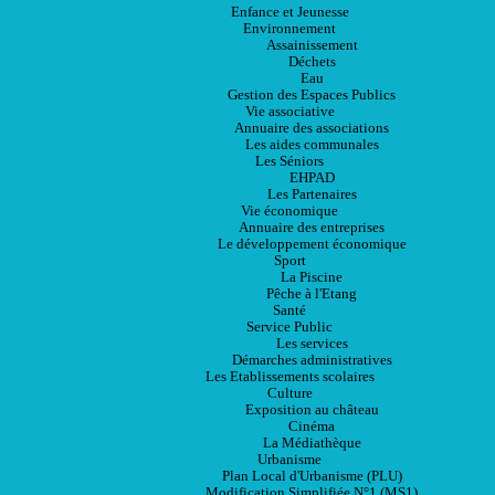
Enfance et Jeunesse
Environnement
Assainissement
Déchets
Eau
Gestion des Espaces Publics
Vie associative
Annuaire des associations
Les aides communales
Les Séniors
EHPAD
Les Partenaires
Vie économique
Annuaire des entreprises
Le développement économique
Sport
La Piscine
Pêche à l'Etang
Santé
Service Public
Les services
Démarches administratives
Les Etablissements scolaires
Culture
Exposition au château
Cinéma
La Médiathèque
Urbanisme
Plan Local d'Urbanisme (PLU)
Modification Simplifiée N°1 (MS1)