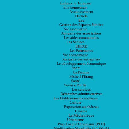
Enfance et Jeunesse
Environnement
Assainissement
Déchets
Eau
Gestion des Espaces Publics
Vie associative
Annuaire des associations
Les aides communales
Les Séniors
EHPAD
Les Partenaires
Vie économique
Annuaire des entreprises
Le développement économique
Sport
La Piscine
Pêche à l'Etang
Santé
Service Public
Les services
Démarches administratives
Les Etablissements scolaires
Culture
Exposition au château
Cinéma
La Médiathèque
Urbanisme
Plan Local d'Urbanisme (PLU)
Modification Simplifiée N°1 (MS1)