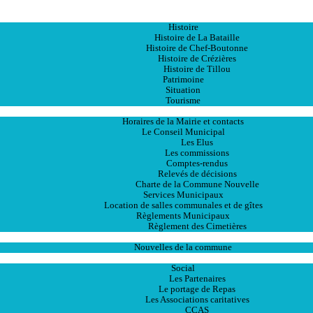
Accueil
La Ville
Histoire
Histoire de La Bataille
Histoire de Chef-Boutonne
Histoire de Crézières
Histoire de Tillou
Patrimoine
Situation
Tourisme
La Mairie
Horaires de la Mairie et contacts
Le Conseil Municipal
Les Elus
Les commissions
Comptes-rendus
Relevés de décisions
Charte de la Commune Nouvelle
Services Municipaux
Location de salles communales et de gîtes
Règlements Municipaux
Règlement des Cimetières
Les Actualités
Nouvelles de la commune
Les Services
Social
Les Partenaires
Le portage de Repas
Les Associations caritatives
CCAS