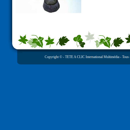
Copyright © -
TETE A CLIC International Multimédia
- Tous 