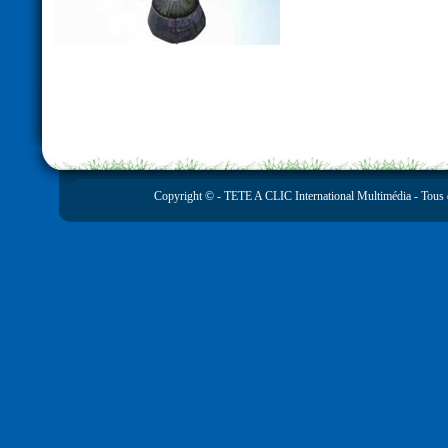
Copyright © -
TETE A CLIC International Multimédia
- Tous 