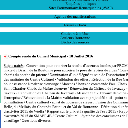
Enquêtes publiques
Sites Patrimoniaux Remarquables (AVAP)
L' Animation
Agenda des manifestations
Les Ventes
Terrains à bâtir
Publications
Couleurs à la Une
Couleurs Boutonne
L'écho des sources
Compte rendu du Conseil Municipal - 18 Juillet 2016
Sujets traités
: Convention pour autoriser la récolte d'essences locales par PRO
mixte du Bassin de la Boutonne pour autoriser la pose de repères de crues / Conv
abords du porche du prieure / Nomination d'un délégué au sein de l'association P
des sanitaires du Centre Culturel - Validation des offres / Réfection de la Rue G
pour assistance à maîtrise d'ouvrage / Marchés à bons de commande Eau - Choix d
Saint Chartier- Choix du Maître d'oeuvre / Rénovation du Château de Javarzay -
travaux / Rénovation du Château de Javarzay - Mission SPS / Travaux de voirie (
l'entreprise / Rénovation de la Mairie: validation avant projet définitif - point s
consultation / Centre culturel - achat de housses de sièges / Fusion des Comm
Belle, du Mellois, du Coeur du Poitou et du Val de Boutonne - Définition du p
d'activités 2015 de Véolia / Rapport sur le prix et la qualité de l'eau 2015 / Rap
d'activités 2015 du SMAEP 4B / Centre Culturel - Synthèse des conclusions de l'
chauffage / Questions diverses.