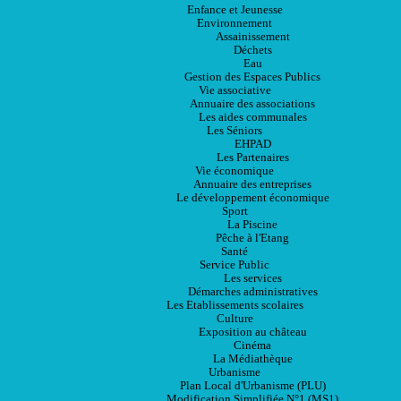
Enfance et Jeunesse
Environnement
Assainissement
Déchets
Eau
Gestion des Espaces Publics
Vie associative
Annuaire des associations
Les aides communales
Les Séniors
EHPAD
Les Partenaires
Vie économique
Annuaire des entreprises
Le développement économique
Sport
La Piscine
Pêche à l'Etang
Santé
Service Public
Les services
Démarches administratives
Les Etablissements scolaires
Culture
Exposition au château
Cinéma
La Médiathèque
Urbanisme
Plan Local d'Urbanisme (PLU)
Modification Simplifiée N°1 (MS1)