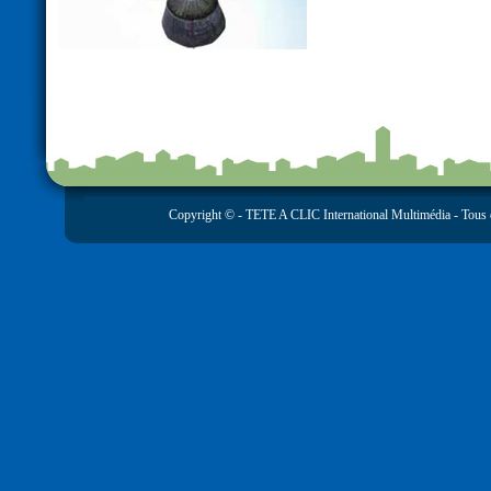
Copyright © -
TETE A CLIC International Multimédia
- Tous 